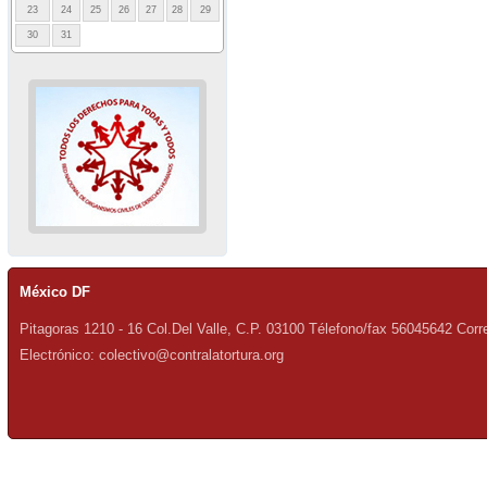
23
24
25
26
27
28
29
30
31
México DF
Pitagoras 1210 - 16 Col.Del Valle, C.P. 03100 Télefono/fax 56045642 Corr
Electrónico: colectivo@contralatortura.org